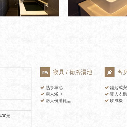
寢具 / 衛浴湯池
客
熱泉單池
鑰匙式安
兩人浴巾
雙人衣櫃
兩人份消耗品
吹風機
400元