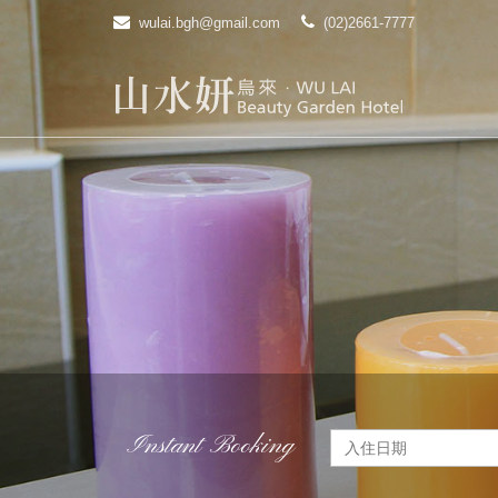
wulai.bgh@gmail.com
(02)2661-7777
Instant Booking