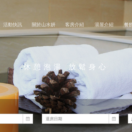
活動快訊
關於山水妍
客房介紹
湯屋介紹
餐
休憩泡湯 放鬆身心
>