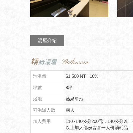
湯屋介紹
精
Bathroom
緻湯屋
泡湯價
$1,500 NT+ 10%
坪數
8坪
浴池
熱泉單池
可泡湯人數
兩人
加人費用
110~140公分200元，140公分以上
以上加人部份皆含一人份消耗品