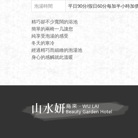
泡湯時間
平日90分/假日60分每加半小時加價
精巧卻不少寬闊的浴池
簡單的兩椅一几讓您
純享受泡湯的感受
冬天的寒冷
經過精巧而細緻的泡湯池
身心的感觸就此溫暖